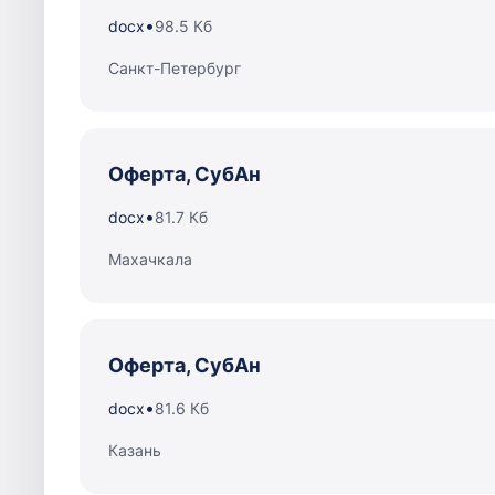
•
docx
98.5 Кб
Санкт-Петербург
Оферта, СубАн
•
docx
81.7 Кб
Махачкала
Оферта, СубАн
•
docx
81.6 Кб
Казань