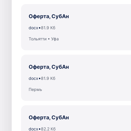
Оферта, СубАн
•
docx
81.9 Кб
Тольятти • Уфа
Оферта, СубАн
•
docx
81.9 Кб
Пермь
Оферта, СубАн
•
docx
82.2 Кб