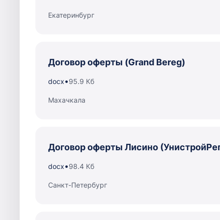
Екатеринбург
Договор оферты (Grand Bereg)
•
docx
95.9 Кб
Махачкала
Договор оферты Лисино (УнистройРег
•
docx
98.4 Кб
Санкт-Петербург